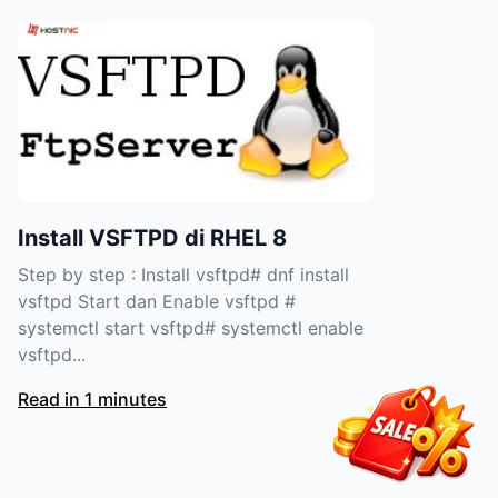
Install VSFTPD di RHEL 8
Step by step : Install vsftpd# dnf install
vsftpd Start dan Enable vsftpd #
systemctl start vsftpd# systemctl enable
vsftpd...
Read in 1 minutes