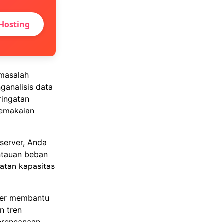
Hosting
masalah
ganalisis data
ringatan
pemakaian
server, Anda
ntauan beban
tan kapasitas
rver membantu
n tren
erencanaan