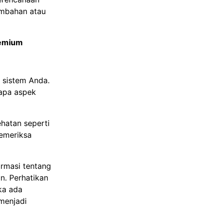
ambahan atau
remium
 sistem Anda.
apa aspek
hatan seperti
memeriksa
rmasi tentang
n. Perhatikan
ka ada
 menjadi