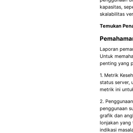
kapasitas, se
skalabilitas ver
Temukan Pena
Pemahaman
Laporan pemant
Untuk memaham
penting yang p
1. Metrik Kes
status server,
metrik ini unt
2. Penggunaan
penggunaan su
grafik dan an
lonjakan yang 
indikasi masal