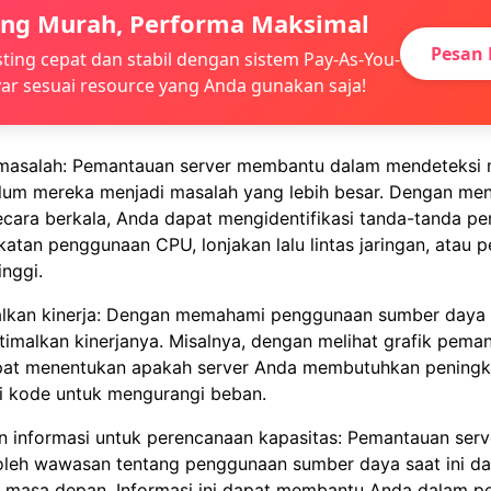
ing Murah, Performa Maksimal
Pesan 
ting cepat dan stabil dengan sistem Pay-As-You-
ar sesuai resource yang Anda gunakan saja!
 masalah: Pemantauan server membantu dalam mendeteksi 
elum mereka menjadi masalah yang lebih besar. Dengan men
cara berkala, Anda dapat mengidentifikasi tanda-tanda pe
katan penggunaan CPU, lonjakan lalu lintas jaringan, atau 
nggi.
lkan kinerja: Dengan memahami penggunaan sumber daya 
imalkan kinerjanya. Misalnya, dengan melihat grafik pema
at menentukan apakah server Anda membutuhkan peningka
si kode untuk mengurangi beban.
n informasi untuk perencanaan kapasitas: Pemantauan se
eh wawasan tentang penggunaan sumber daya saat ini da
 masa depan. Informasi ini dapat membantu Anda dalam p