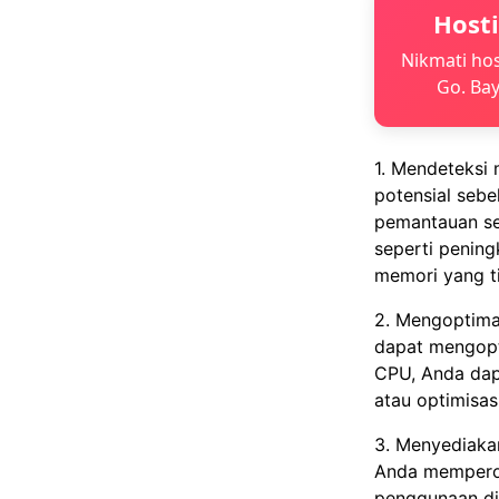
Host
Nikmati hos
Go. Bay
1. Mendeteksi
potensial seb
pemantauan se
seperti pening
memori yang ti
2. Mengoptima
dapat mengopt
CPU, Anda dap
atau optimisa
3. Menyediaka
Anda memperol
penggunaan di