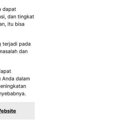
a dapat
si, dan tingkat
n, itu bisa
 terjadi pada
 masalah dan
dapat
u Anda dalam
peningkatan
nyebabnya.
Website