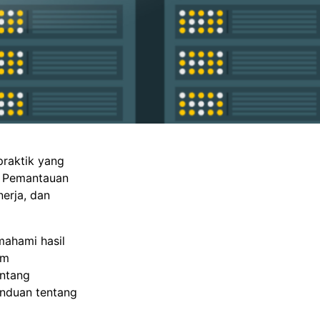
praktik yang
a. Pemantauan
erja, dan
mahami hasil
am
entang
nduan tentang