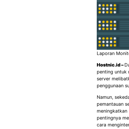
Laporan Monit
Hostnic.id
–
Da
penting untuk 
server melibat
penggunaan su
Namun, sekeda
pemantauan se
meningkatkan k
pentingnya me
cara menginte