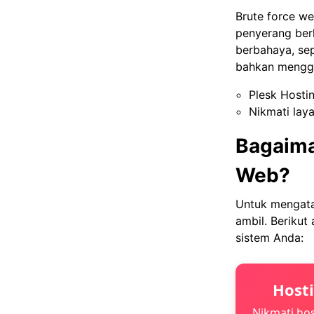
Brute force w
penyerang ber
berbahaya, sep
bahkan menggun
Plesk Hosti
Nikmati lay
Bagaima
Web?
Untuk mengata
ambil. Beriku
sistem Anda:
Host
Nikmati hos