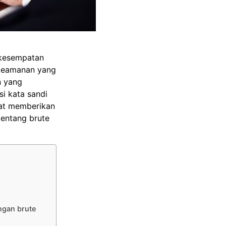
 kesempatan
 keamanan yang
n yang
i kata sandi
pat memberikan
 tentang brute
ngan brute