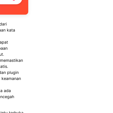
dari
aan kata
apat
baan
ut.
 memastikan
tis.
dan plugin
n keamanan
ka ada
encegah
intu terbuka