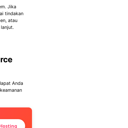
em. Jika
i tindakan
en, atau
lanjut.
rce
dapat Anda
n keamanan
Hosting