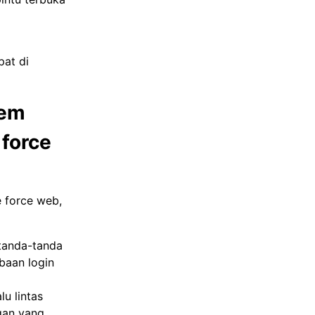
at di
tem
force
 force web,
 tanda-tanda
baan login
u lintas
ngan yang