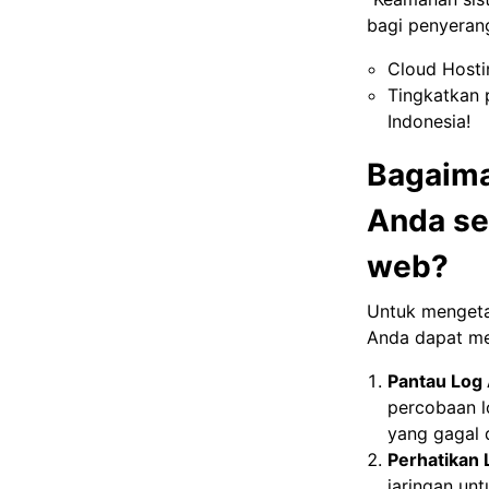
bagi penyeran
Cloud Host
Tingkatkan 
Indonesia!
Bagaima
Anda se
web?
Untuk mengeta
Anda dapat me
Pantau Log 
percobaan l
yang gagal 
Perhatikan 
jaringan unt