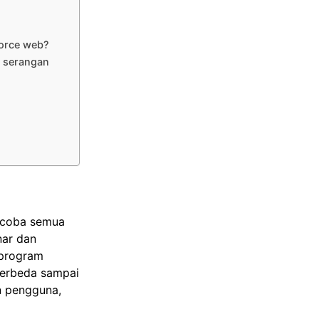
force web?
i serangan
encoba semua
nar dan
 program
berbeda sampai
n pengguna,