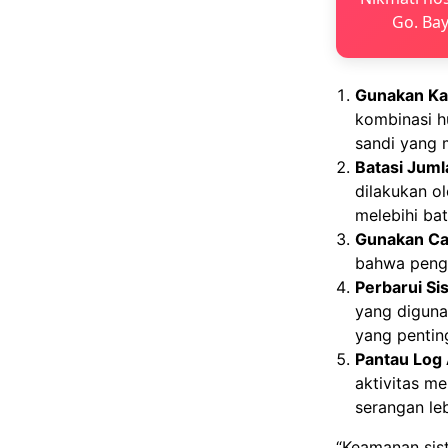
Go. Bay
Gunakan Kat
kombinasi hu
sandi yang 
Batasi Juml
dilakukan o
melebihi ba
Gunakan Ca
bahwa pengg
Perbarui Si
yang diguna
yang pentin
Pantau Log 
aktivitas m
serangan leb
“Keamanan sis