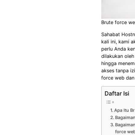
Brute force w
Sahabat Hostn
kali ini, kam
perlu Anda ke
dilakukan ole
hingga menemu
akses tanpa iz
force web dan
Daftar Isi
Apa Itu B
Bagaiman
Bagaiman
force we