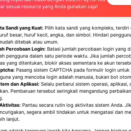
ar sesuai resource yang Anda gunakan saja!
a Sandi yang Kuat:
Pilih kata sandi yang kompleks, terdiri 
ruf besar, huruf kecil, angka, dan simbol. Hindari penggun
mudah ditebak atau umum.
ah Percobaan Login:
Batasi jumlah percobaan login yang d
leh pengguna dalam satu periode waktu. Jika jumlah perco
tas yang ditentukan, blokir akses sementara ke akun terseb
ptcha:
Pasang sistem CAPTCHA pada formulir login untuk
una yang mencoba login adalah manusia, bukan bot otoma
stem dan Aplikasi:
Selalu perbarui sistem operasi, aplikasi, 
kan. Pembaruan tersebut seringkali mengandung perbaika
g.
Aktivitas:
Pantau secara rutin log aktivitas sistem Anda. Ji
encurigakan, segera ambil tindakan untuk mengatasi dan m
ih lanjut.
tem adalah tanggung jawab kita bersama. Jangan biarkan p