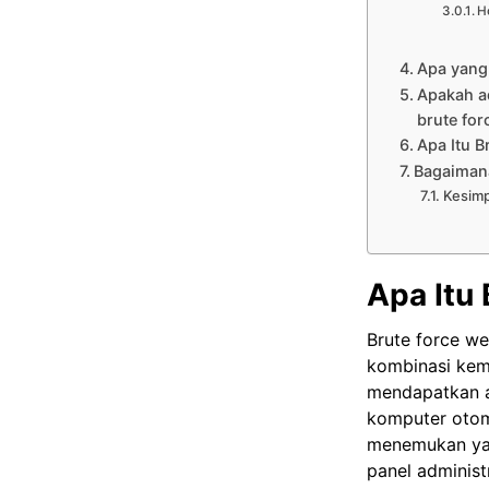
H
Apa yang 
Apakah a
brute fo
Apa Itu B
Bagaiman
Kesim
Apa Itu
Brute force w
kombinasi kem
mendapatkan a
komputer otom
menemukan yan
panel administ