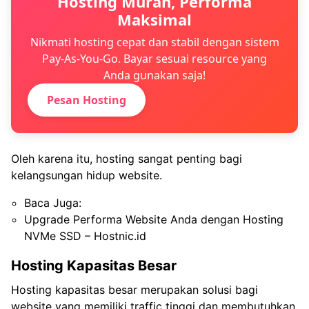
Hosting Murah, Performa
Maksimal
Nikmati hosting cepat dan stabil dengan sistem
Pay-As-You-Go. Bayar sesuai resource yang
Anda gunakan saja!
Pesan Hosting
Oleh karena itu, hosting sangat penting bagi
kelangsungan hidup website.
Baca Juga:
Upgrade Performa Website Anda dengan Hosting
NVMe SSD – Hostnic.id
Hosting Kapasitas Besar
Hosting kapasitas besar merupakan solusi bagi
website yang memiliki traffic tinggi dan membutuhkan