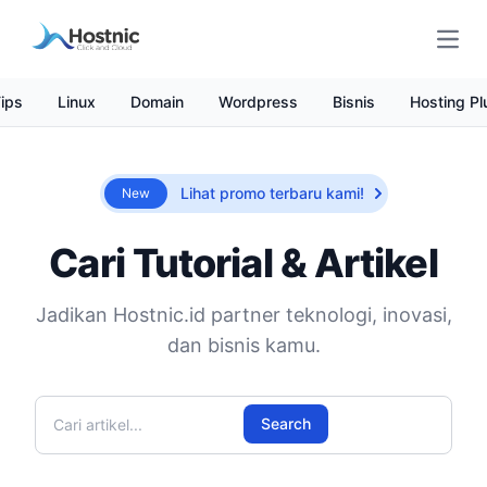
Open
ips
Linux
Domain
Wordpress
Bisnis
Hosting Pl
Lihat promo terbaru kami!
New
Cari Tutorial & Artikel
Jadikan Hostnic.id partner teknologi, inovasi,
dan bisnis kamu.
Cari artikel
Search