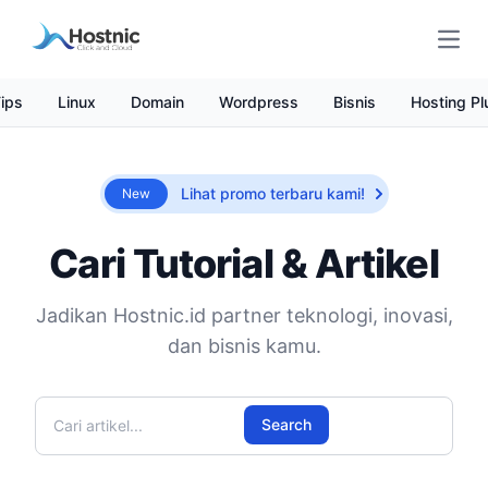
Open
ips
Linux
Domain
Wordpress
Bisnis
Hosting Pl
Lihat promo terbaru kami!
New
Cari Tutorial & Artikel
Jadikan Hostnic.id partner teknologi, inovasi,
dan bisnis kamu.
Cari artikel
Search