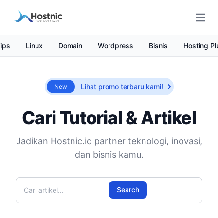
Open
ips
Linux
Domain
Wordpress
Bisnis
Hosting Pl
Lihat promo terbaru kami!
New
Cari Tutorial & Artikel
Jadikan Hostnic.id partner teknologi, inovasi,
dan bisnis kamu.
Cari artikel
Search