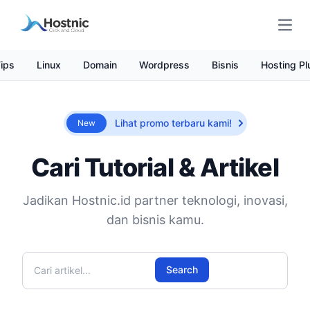
Open
ips
Linux
Domain
Wordpress
Bisnis
Hosting Pl
Lihat promo terbaru kami!
New
Cari Tutorial & Artikel
Jadikan Hostnic.id partner teknologi, inovasi,
dan bisnis kamu.
Cari artikel
Search