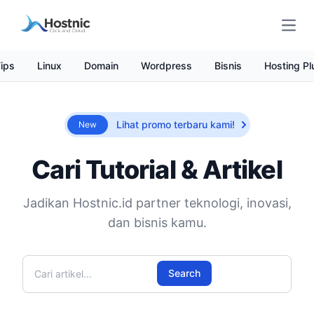
Open
ips
Linux
Domain
Wordpress
Bisnis
Hosting Pl
Lihat promo terbaru kami!
New
Cari Tutorial & Artikel
Jadikan Hostnic.id partner teknologi, inovasi,
dan bisnis kamu.
Cari artikel
Search