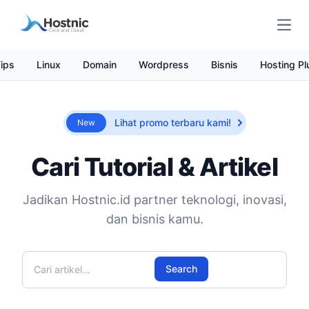
Open
ips
Linux
Domain
Wordpress
Bisnis
Hosting Pl
Lihat promo terbaru kami!
New
Cari Tutorial & Artikel
Jadikan Hostnic.id partner teknologi, inovasi,
dan bisnis kamu.
Cari artikel
Search