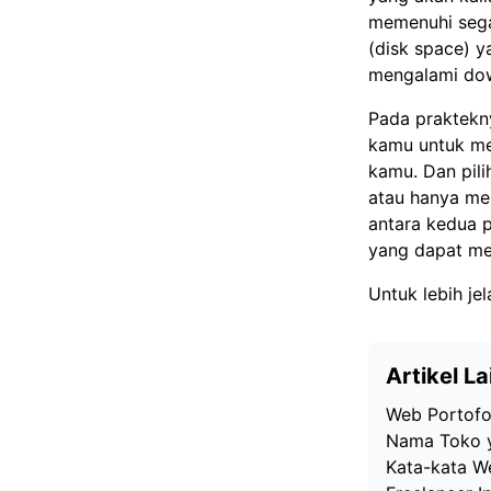
memenuhi sega
(disk space) y
mengalami dow
Pada praktekn
kamu untuk me
kamu. Dan pil
atau hanya me
antara kedua 
yang dapat me
Untuk lebih je
Artikel La
Web Portofol
Nama Toko y
Kata-kata We