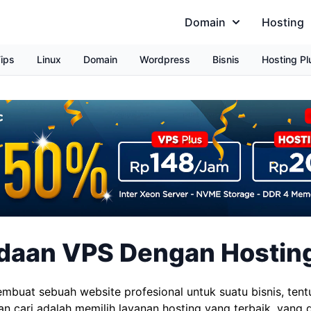
Domain
Hosting
ips
Linux
Domain
Wordpress
Bisnis
Hosting Pl
daan VPS Dengan Hostin
embuat sebuah website profesional untuk suatu bisnis, tent
an cari adalah memilih layanan hosting yang terbaik, yang 