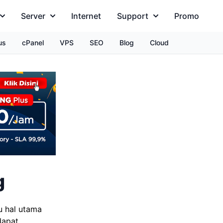
Server
Internet
Support
Promo
us
cPanel
VPS
SEO
Blog
Cloud
g
u hal utama
dapat