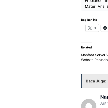
Freelancer I
Materi Anali
Bagikan ini:
X
Related
Manfaat Server 
Website Perusah
Baca Juga:
Na
Aut