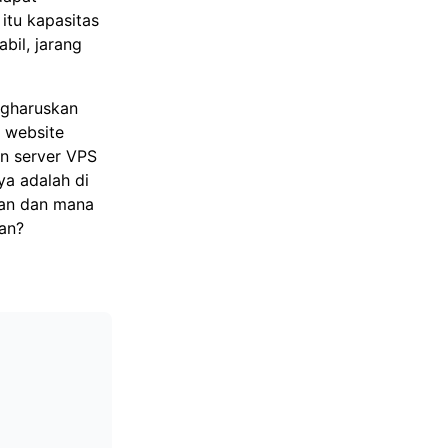
itu kapasitas
bil, jarang
ngharuskan
 website
an server VPS
a adalah di
han dan mana
an?