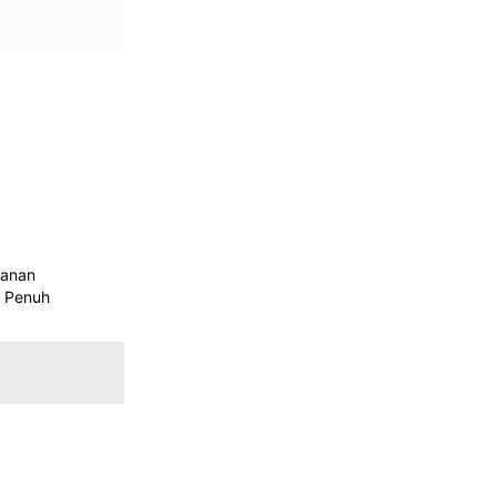
g
yanan
r Penuh