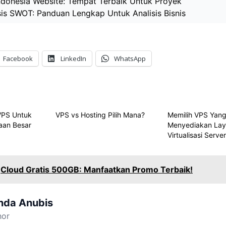
ndonesia Website: Tempat Terbaik Untuk Proyek
sis SWOT: Panduan Lengkap Untuk Analisis Bisnis
Facebook
LinkedIn
WhatsApp
VPS Untuk
VPS vs Hosting Pilih Mana?
Memilih VPS Yan
aan Besar
Menyediakan La
Virtualisasi Serve
Cloud Gratis 500GB: Manfaatkan Promo Terbaik!
nda Anubis
hor