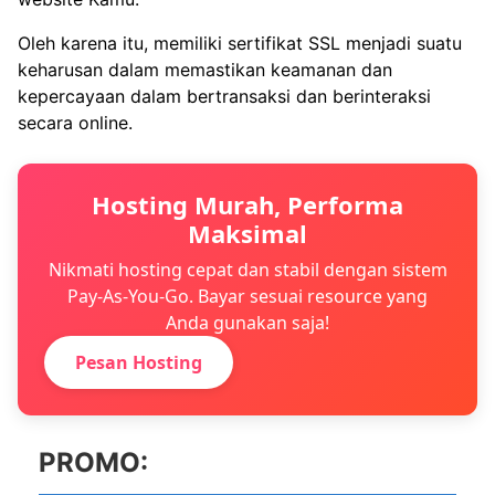
Oleh karena itu, memiliki sertifikat SSL menjadi suatu
keharusan dalam memastikan keamanan dan
kepercayaan dalam bertransaksi dan berinteraksi
secara online.
Hosting Murah, Performa
Maksimal
Nikmati hosting cepat dan stabil dengan sistem
Pay-As-You-Go. Bayar sesuai resource yang
Anda gunakan saja!
Pesan Hosting
PROMO: