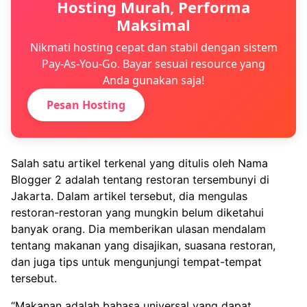
Hosting Murah, Performa
Maksimal
Nikmati hosting cepat dan stabil dengan sistem
Pay-As-You-Go. Bayar sesuai resource yang
Anda gunakan saja!
Pesan Hosting
Salah satu artikel terkenal yang ditulis oleh Nama
Blogger 2 adalah tentang restoran tersembunyi di
Jakarta. Dalam artikel tersebut, dia mengulas
restoran-restoran yang mungkin belum diketahui
banyak orang. Dia memberikan ulasan mendalam
tentang makanan yang disajikan, suasana restoran,
dan juga tips untuk mengunjungi tempat-tempat
tersebut.
“Makanan adalah bahasa universal yang dapat