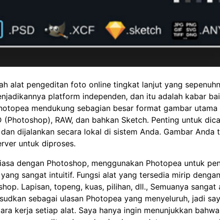
h alat pengeditan foto online tingkat lanjut yang sepenuh
enjadikannya platform independen, dan itu adalah kabar ba
Photopea mendukung sebagian besar format gambar utama
 (Photoshop), RAW, dan bahkan Sketch. Penting untuk dic
dan dijalankan secara lokal di sistem Anda. Gambar Anda 
rver untuk diproses.
biasa dengan Photoshop, menggunakan Photopea untuk pen
 yang sangat intuitif. Fungsi alat yang tersedia mirip denga
hop. Lapisan, topeng, kuas, pilihan, dll., Semuanya sangat 
ksudkan sebagai ulasan Photopea yang menyeluruh, jadi say
ra kerja setiap alat. Saya hanya ingin menunjukkan bahwa