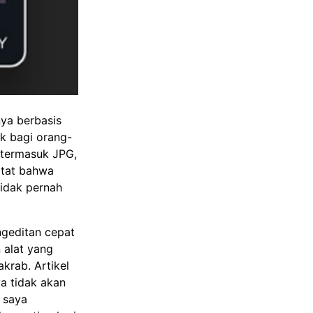
nya berbasis
ik bagi orang-
 termasuk JPG,
atat bahwa
tidak pernah
geditan cepat
n alat yang
akrab. Artikel
a tidak akan
 saya