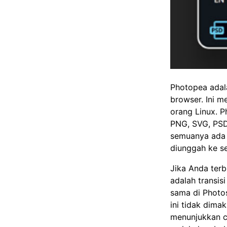
Photopea adala
browser. Ini m
orang Linux. 
PNG, SVG, PSD
semuanya ada 
diunggah ke se
Jika Anda ter
adalah transisi
sama di Photos
ini tidak dima
menunjukkan ca