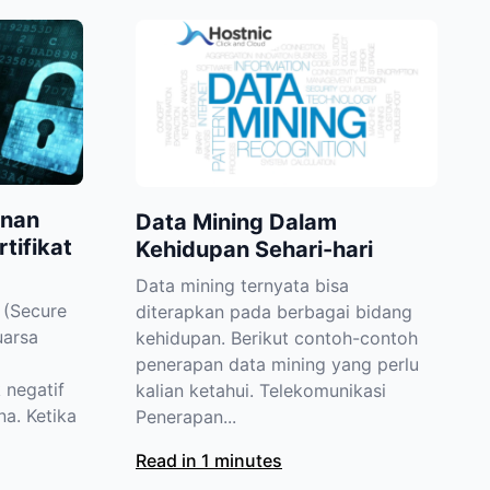
anan
Data Mining Dalam
tifikat
Kehidupan Sehari-hari
Data mining ternyata bisa
L (Secure
diterapkan pada berbagai bidang
uarsa
kehidupan. Berikut contoh-contoh
o
penerapan data mining yang perlu
negatif
kalian ketahui. Telekomunikasi
a. Ketika
Penerapan...
Read in 1 minutes