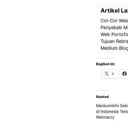
Artikel La
Ciri-Ciri We
Penyebab Ma
Web Portofol
Tujuan Rebr
Medium Blog:
Bagikan ini:
X
Related
Menkominfo Sebut
di Indonesia Ter
Wannacry