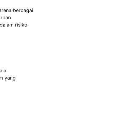
rena berbagai
orban
dalam risiko
ala.
em yang