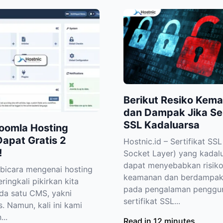
Berikut Resiko Kem
dan Dampak Jika Ser
SSL Kadaluarsa
oomla Hosting
apat Gratis 2
Hostnic.id – Sertifikat SS
!
Socket Layer) yang kadal
dapat menyebabkan risik
rbicara mengenai hosting
keamanan dan berdampak 
ringkali pikirkan kita
pada pengalaman penggun
ada satu CMS, yakni
sertifikat SSL...
. Namun, kali ini kami
...
Read in 12 minutes