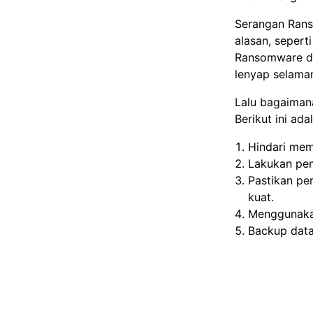
Serangan Rans
alasan, sepert
Ransomware da
lenyap selama
Lalu bagaiman
Berikut ini ad
Hindari mem
Lakukan pem
Pastikan pe
kuat.
Menggunakan
Backup data