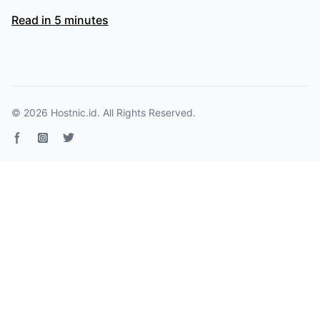
Read in 5 minutes
© 2026
Hostnic.id
. All Rights Reserved.
Facebook page
Instagram
Twitter page