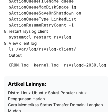
$ActionQueueFileName queue

$ActionQueueMaxDiskSpace 1g

$ActionQueueSaveOnShutdown on

$ActionQueueType LinkedList

$ActionResumeRetryCount -1
restart rsyslog client
systemtcl restart rsyslog
View client log
ls /var/log/rsyslog-client/
Output
CRON.log  kernel.log  rsyslogd-2039.log  
Artikel Lainnya:
Distro Linux Ubuntu: Solusi Populer untuk
Penggunaan Harian
Cara Memeriksa Status Transfer Domain: Langkah
Mudah…