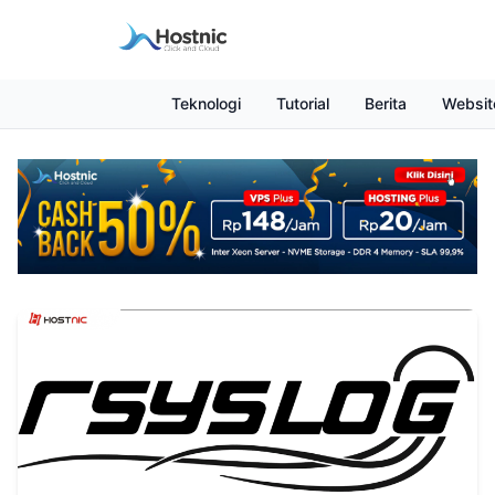
Teknologi
Tutorial
Berita
Websit