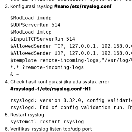
Konfigurasi rsyslog
#nano /etc/rsyslog.conf
$ModLoad imudp

$UDPServerRun 514

$ModLoad imtcp

$InputTCPServerRun 514
$AllowedSender TCP, 127.0.0.1, 192.168.0.
$AllowedSender UDP, 127.0.0.1, 192.168.0.
$template remote-incoming-logs,"/var/log/
*.* ?remote-incoming-logs

& ~
Check hasil konfigurasi jika ada systax error
#rsyslogd -f /etc/rsyslog.conf -N1
rsyslogd: version 8.32.0, config validati
rsyslogd: End of config validation run. B
Restart rsyslog
systemctl restart rsyslog
Verifikasi rsyslog listen tcp/udp port