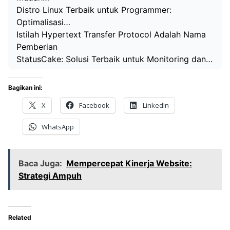
Distro Linux Terbaik untuk Programmer:
Optimalisasi…
Istilah Hypertext Transfer Protocol Adalah Nama
Pemberian
StatusCake: Solusi Terbaik untuk Monitoring dan…
Bagikan ini:
X
Facebook
LinkedIn
WhatsApp
Baca Juga:
Mempercepat Kinerja Website:
Strategi Ampuh
Related