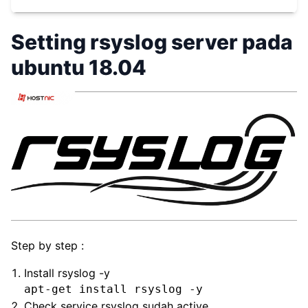
Setting rsyslog server pada
ubuntu 18.04
Step by step :
Install rsyslog -y
apt-get install rsyslog -y
Check service rsyslog sudah active