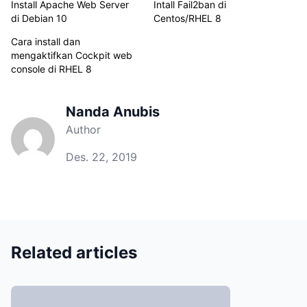
Install Apache Web Server
Intall Fail2ban di
di Debian 10
Centos/RHEL 8
Cara install dan
mengaktifkan Cockpit web
console di RHEL 8
Nanda Anubis
Author
Des. 22, 2019
Related articles