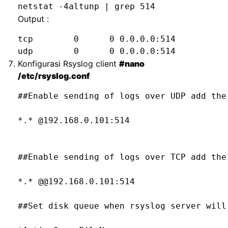
netstat -4altunp | grep 514
Output :
tcp        0      0 0.0.0.0:514          
udp        0      0 0.0.0.0:514          
Konfigurasi Rsyslog client
#nano
/etc/rsyslog.conf
##Enable sending of logs over UDP add the 
*.* @192.168.0.101:514

##Enable sending of logs over TCP add the 
*.* @@192.168.0.101:514

##Set disk queue when rsyslog server will 