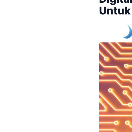
Untuk