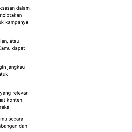
uksesan dalam
enciptakan
ntuk kampanye
an, atau
 Kamu dapat
gin jangkau
ntuk
 yang relevan
uat konten
reka.
Kamu secara
embangan dan