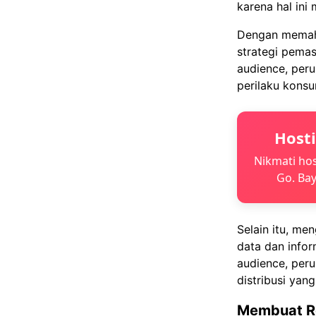
karena hal ini
Dengan memaha
strategi pemas
audience, peru
perilaku kons
Host
Nikmati hos
Go. Bay
Selain itu, me
data dan info
audience, per
distribusi ya
Membuat Re