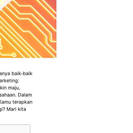
anya baik-baik
arketing:
kin maju,
usahaan. Dalam
 Kamu terapkan
i? Mari kita