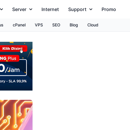
Server
Internet
Support
Promo
us
cPanel
VPS
SEO
Blog
Cloud