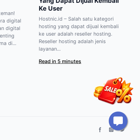
Yang Dapat Dijual Kembali
Ke User
-teman!
Hostnic.id – Salah satu kategori
a digital
hosting yang dapat dijual kembali
n digital
ke user adalah reseller hosting.
enting
Reseller hosting adalah jenis
ma di...
layanan...
Read in 5 minutes
Facebook page
Instagram
Twitter 