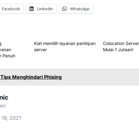
Facebook
LinkedIn
WhatsApp
g
Kiat memilih layanan penitipan
Colocation Server
yanan
server
Mulai 1 Jutaan!
er Penuh
Tips Menghindari Phising
nic
hor
 19, 2021