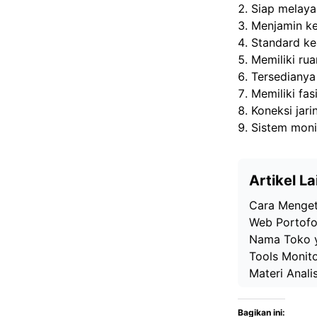
Siap melaya
Menjamin ke
Standard ke
Memiliki ru
Tersedianya
Memiliki fas
Koneksi jari
Sistem moni
Artikel La
Cara Menget
Web Portofol
Nama Toko y
Tools Monit
Materi Anali
Bagikan ini: