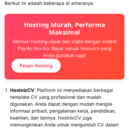
Berikut ini adalah beberapa di antaranya:
Hosting Murah, Performa
Maksimal
Nikmati hosting cepat dan stabil dengan sistem
Pay-As-You-Go. Bayar sesuai resource yang
Anda gunakan saja!
Pesan Hosting
HostnicCV
: Platform ini menyediakan berbagai
template CV yang profesional dan mudah
digunakan. Anda dapat dengan mudah mengisi
informasi pribadi, pengalaman kerja, pendidikan,
keahlian, dan lainnya. HostnicCV juga
memungkinkan Anda untuk mengunduh CV dalam