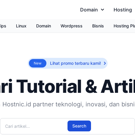
Domain
Hosting
ips
Linux
Domain
Wordpress
Bisnis
Hosting Pl
Lihat promo terbaru kami!
New
ri Tutorial & Arti
 Hostnic.id partner teknologi, inovasi, dan bisn
Cari artikel
Search