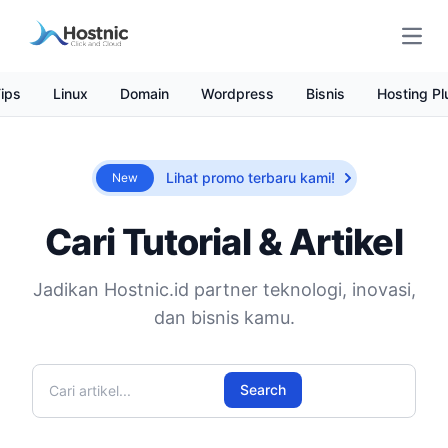
Open
ips
Linux
Domain
Wordpress
Bisnis
Hosting Pl
Lihat promo terbaru kami!
New
Cari Tutorial & Artikel
Jadikan Hostnic.id partner teknologi, inovasi,
dan bisnis kamu.
Cari artikel
Search