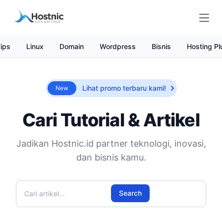
Open
ips
Linux
Domain
Wordpress
Bisnis
Hosting Pl
Lihat promo terbaru kami!
New
Cari Tutorial & Artikel
Jadikan Hostnic.id partner teknologi, inovasi,
dan bisnis kamu.
Cari artikel
Search