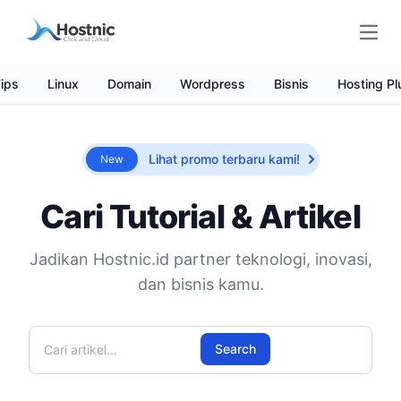
Open
ips
Linux
Domain
Wordpress
Bisnis
Hosting Pl
Lihat promo terbaru kami!
New
Cari Tutorial & Artikel
Jadikan Hostnic.id partner teknologi, inovasi,
dan bisnis kamu.
Cari artikel
Search