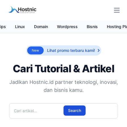
Open
ips
Linux
Domain
Wordpress
Bisnis
Hosting Pl
Lihat promo terbaru kami!
New
Cari Tutorial & Artikel
Jadikan Hostnic.id partner teknologi, inovasi,
dan bisnis kamu.
Cari artikel
Search