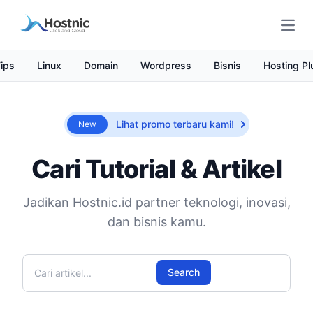
Open
ips
Linux
Domain
Wordpress
Bisnis
Hosting Pl
Lihat promo terbaru kami!
New
Cari Tutorial & Artikel
Jadikan Hostnic.id partner teknologi, inovasi,
dan bisnis kamu.
Cari artikel
Search