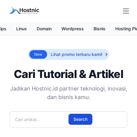
Open
ips
Linux
Domain
Wordpress
Bisnis
Hosting Pl
Lihat promo terbaru kami!
New
Cari Tutorial & Artikel
Jadikan Hostnic.id partner teknologi, inovasi,
dan bisnis kamu.
Cari artikel
Search