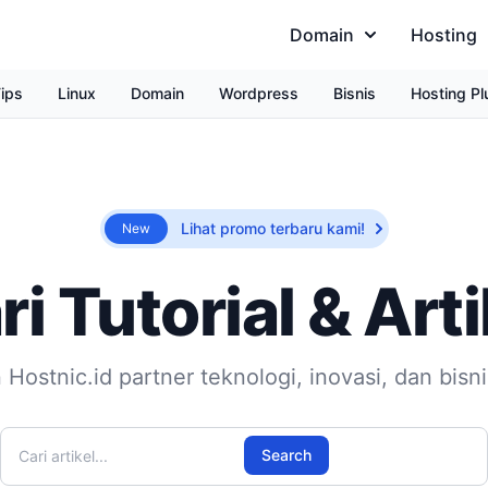
Domain
Hosting
ips
Linux
Domain
Wordpress
Bisnis
Hosting Pl
Lihat promo terbaru kami!
New
ri Tutorial & Arti
 Hostnic.id partner teknologi, inovasi, dan bisn
Cari artikel
Search