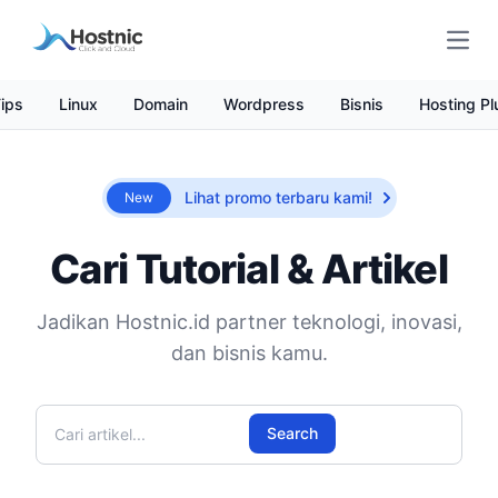
Open
ips
Linux
Domain
Wordpress
Bisnis
Hosting Pl
Lihat promo terbaru kami!
New
Cari Tutorial & Artikel
Jadikan Hostnic.id partner teknologi, inovasi,
dan bisnis kamu.
Cari artikel
Search