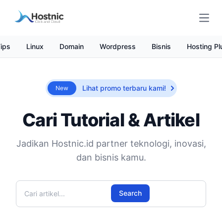
Open
ips
Linux
Domain
Wordpress
Bisnis
Hosting Pl
Lihat promo terbaru kami!
New
Cari Tutorial & Artikel
Jadikan Hostnic.id partner teknologi, inovasi,
dan bisnis kamu.
Cari artikel
Search