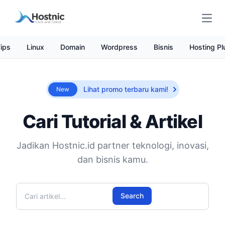
Open
ips
Linux
Domain
Wordpress
Bisnis
Hosting Pl
Lihat promo terbaru kami!
New
Cari Tutorial & Artikel
Jadikan Hostnic.id partner teknologi, inovasi,
dan bisnis kamu.
Cari artikel
Search