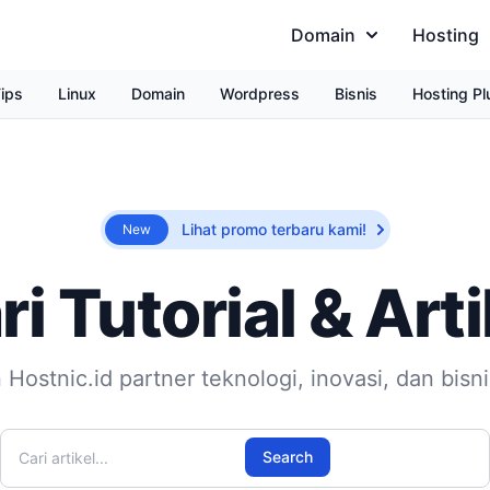
Domain
Hosting
ips
Linux
Domain
Wordpress
Bisnis
Hosting Pl
Lihat promo terbaru kami!
New
ri Tutorial & Arti
 Hostnic.id partner teknologi, inovasi, dan bisn
Cari artikel
Search