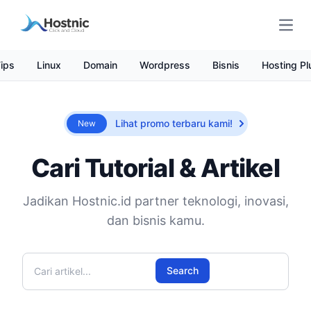
Open
ips
Linux
Domain
Wordpress
Bisnis
Hosting Pl
Lihat promo terbaru kami!
New
Cari Tutorial & Artikel
Jadikan Hostnic.id partner teknologi, inovasi,
dan bisnis kamu.
Cari artikel
Search