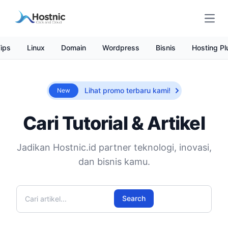
Open
ips
Linux
Domain
Wordpress
Bisnis
Hosting Pl
Lihat promo terbaru kami!
New
Cari Tutorial & Artikel
Jadikan Hostnic.id partner teknologi, inovasi,
dan bisnis kamu.
Cari artikel
Search