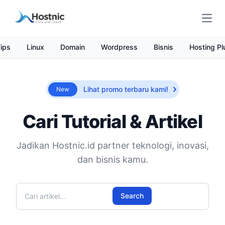
Open
ips
Linux
Domain
Wordpress
Bisnis
Hosting Pl
Lihat promo terbaru kami!
New
Cari Tutorial & Artikel
Jadikan Hostnic.id partner teknologi, inovasi,
dan bisnis kamu.
Cari artikel
Search