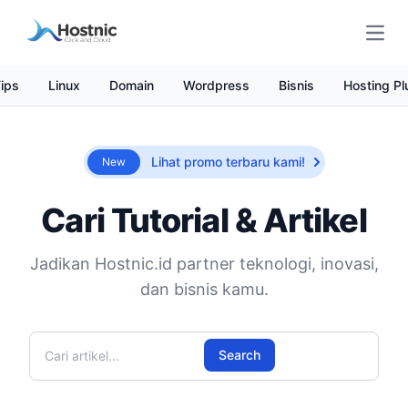
Open
ips
Linux
Domain
Wordpress
Bisnis
Hosting Pl
Lihat promo terbaru kami!
New
Cari Tutorial & Artikel
Jadikan Hostnic.id partner teknologi, inovasi,
dan bisnis kamu.
Cari artikel
Search