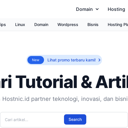
Domain
Hosting
ips
Linux
Domain
Wordpress
Bisnis
Hosting Pl
Lihat promo terbaru kami!
New
ri Tutorial & Arti
 Hostnic.id partner teknologi, inovasi, dan bisn
Cari artikel
Search