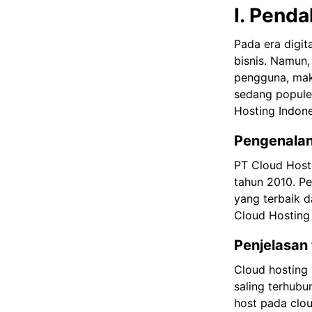
I. Pend
Pada era digit
bisnis. Namun
pengguna, maka
sedang populer
Hosting Indone
Pengenalan
PT Cloud Hosti
tahun 2010. P
yang terbaik d
Cloud Hosting 
Penjelasan
Cloud hosting
saling terhubu
host pada clo