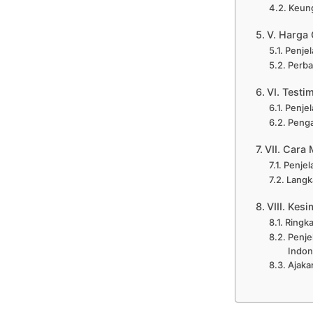
Keung
V. Harga 
Penjel
Perba
VI. Testi
Penjel
Penga
VII. Cara
Penjel
Langk
VIII. Kes
Ringka
Penje
Indon
Ajaka