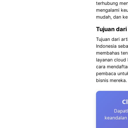
terhubung men
mengalami keun
mudah, dan ke
Tujuan dari 
Tujuan dari ar
Indonesia seba
membahas tent
layanan cloud 
cara mendaftar
pembaca untuk
bisnis mereka.
C
Dapatk
keandalan 