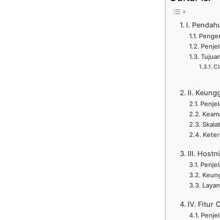
I. Pendah
Pengen
Penje
Tujuan 
Cl
II. Keung
Penje
Keama
Skalab
Keter
III. Host
Penjel
Keung
Layan
IV. Fitur
Penjel