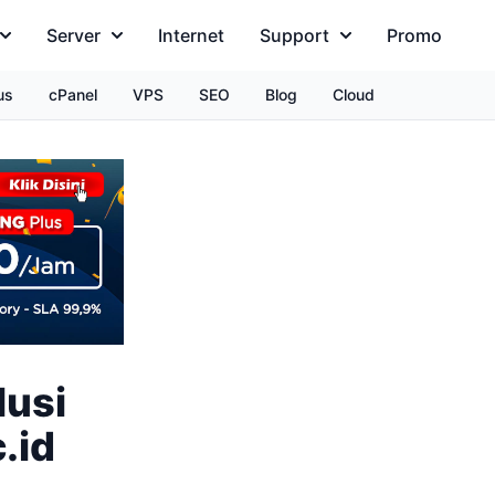
Server
Internet
Support
Promo
us
cPanel
VPS
SEO
Blog
Cloud
lusi
.id