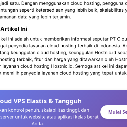
jadi satu. Dengan menggunakan cloud hosting, pengguna 
tungan seperti ketersediaan yang lebih baik, skalabilitas 
amanan data yang lebih terjamin.
Artikel Ini
tikel ini adalah untuk memberikan informasi seputar PT Clo
gai penyedia layanan cloud hosting terbaik di Indonesia. Art
ang keunggulan cloud hosting, keunggulan Hostnic.id seb
hosting terbaik, fitur dan harga yang ditawarkan oleh Hostni
 layanan cloud hosting Hostnic.id. Semoga artikel ini da
 memilih penyedia layanan cloud hosting yang tepat untu
loud VPS Elastis & Tangguh
an kontrol penuh, skalabilitas tinggi, dan
Mulai S
server untuk website atau aplikasi kelas berat
Anda.