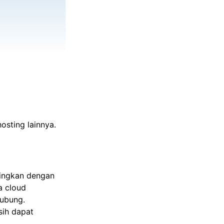
osting lainnya.
dingkan dengan
a cloud
hubung.
sih dapat