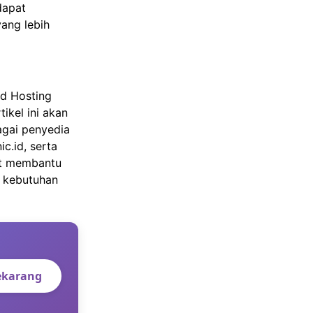
dapat
yang lebih
ud Hosting
ikel ini akan
agai penyedia
c.id, serta
pat membantu
k kebutuhan
ekarang